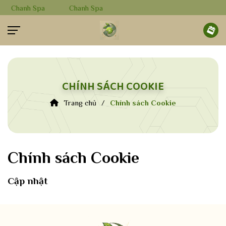
Chanh Spa
Chanh Spa
CHÍNH SÁCH COOKIE
Hotline 0986 99 09 09
Trang chủ
Chính sách Cookie
TRANG CHỦ
VỀ CHANHSPA
Chính sách Cookie
Cập nhật
DỊCH VỤ
TIN TỨC